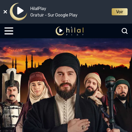
HilalPlay
Voir
Gratuir - Sur Google Play