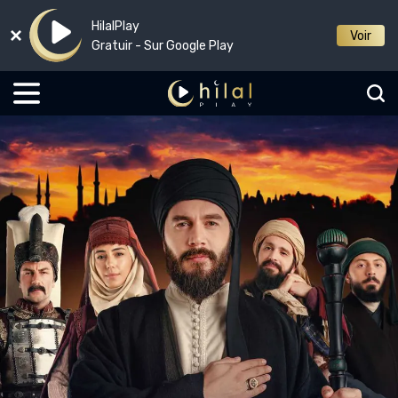
HilalPlay
Voir
Gratuir - Sur Google Play