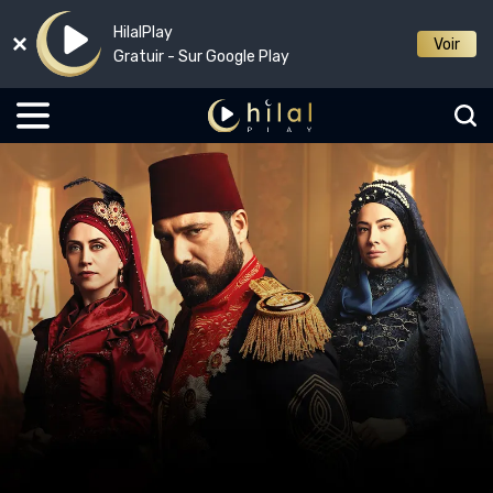
HilalPlay
Voir
Gratuir - Sur Google Play