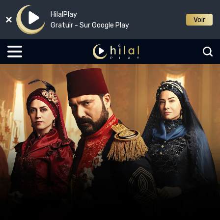
HilalPlay
Voir
Gratuir - Sur Google Play