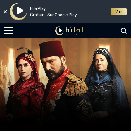
HilalPlay
Voir
Gratuir - Sur Google Play