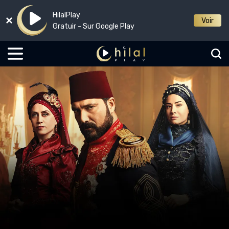
HilalPlay
Voir
Gratuir - Sur Google Play