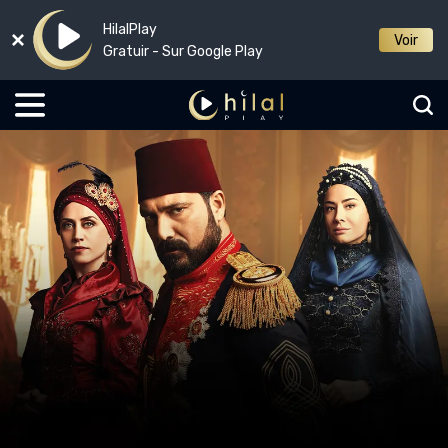
HilalPlay
Voir
Gratuir - Sur Google Play