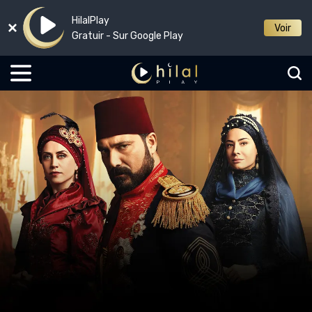
HilalPlay
Voir
Gratuir - Sur Google Play