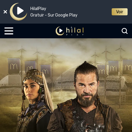
HilalPlay
Voir
Gratuir - Sur Google Play