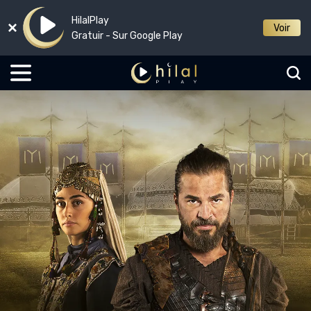
HilalPlay
Voir
Gratuir - Sur Google Play