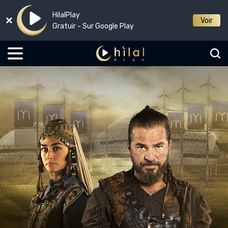
HilalPlay
Voir
Gratuir - Sur Google Play