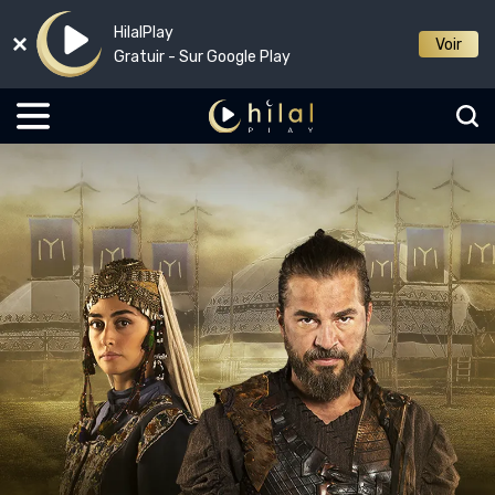
HilalPlay
Voir
Gratuir - Sur Google Play