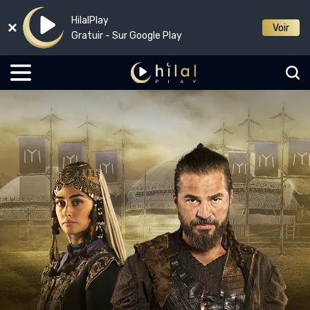
HilalPlay
Voir
Gratuir - Sur Google Play