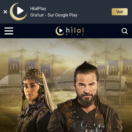
HilalPlay
Voir
Gratuir - Sur Google Play