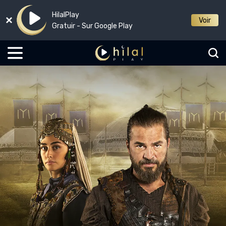
HilalPlay
Voir
Gratuir - Sur Google Play