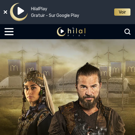
HilalPlay
Voir
Gratuir - Sur Google Play