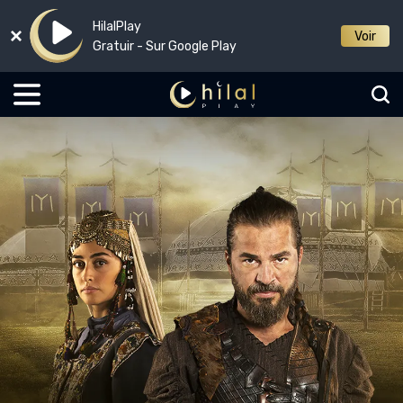
HilalPlay
Voir
Gratuir - Sur Google Play