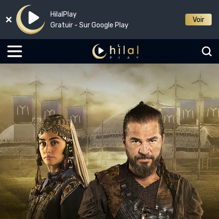
HilalPlay
Voir
Gratuir - Sur Google Play