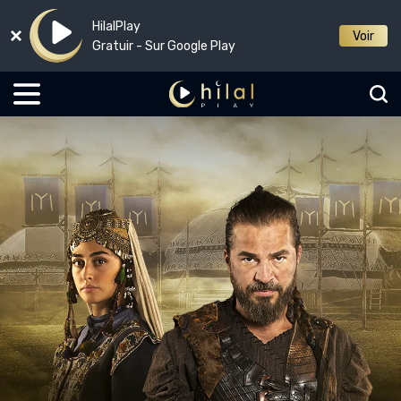
HilalPlay
Voir
Gratuir - Sur Google Play