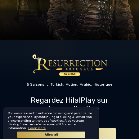
5 Saisons
Turkish
Action
Arabic
Historique
Regardez HilalPlay sur
votre application
Cookies are used to enhance browsing and personalize
Mobile
your experience. By continuing or clicking ‘Allow all’ you
are consenting to the use of cookies. Also you can
clicking ‘Learn more’ where you will find more
information.
Learn more
Télécharger maintenant
Allow all