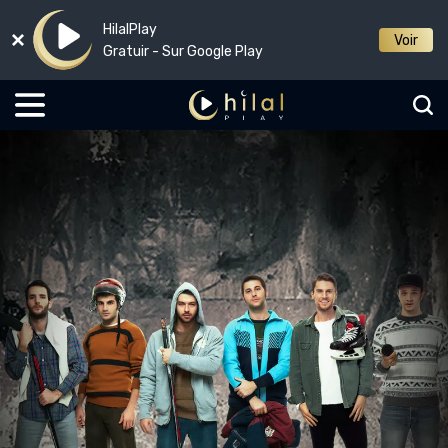
HilalPlay
Voir
Gratuir - Sur Google Play