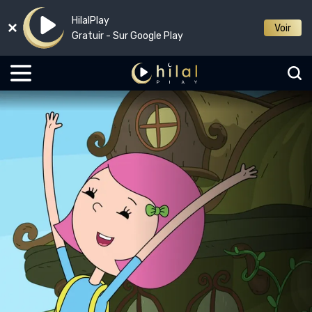
HilalPlay
Voir
Gratuir - Sur Google Play