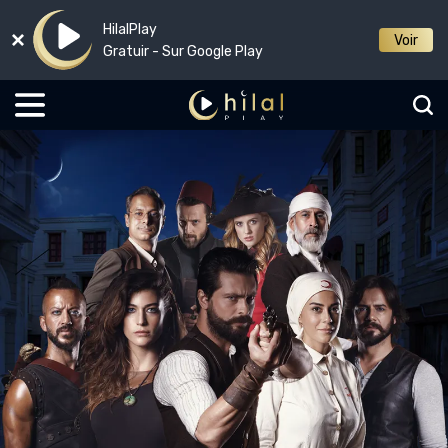
HilalPlay
Voir
Gratuir - Sur Google Play