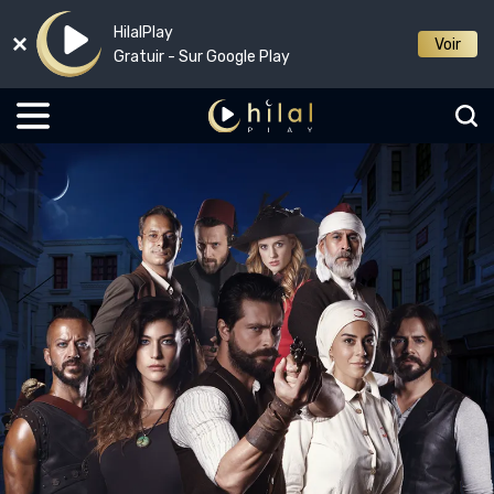
HilalPlay
Voir
Gratuir - Sur Google Play