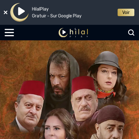
HilalPlay
Voir
Gratuir - Sur Google Play