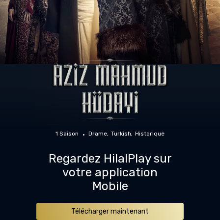
1 Saison
Drame
Turkish
Historique
Regardez HilalPlay sur
votre application
Mobile
Télécharger maintenant