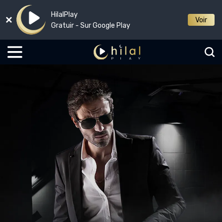
HilalPlay
Voir
Gratuir - Sur Google Play