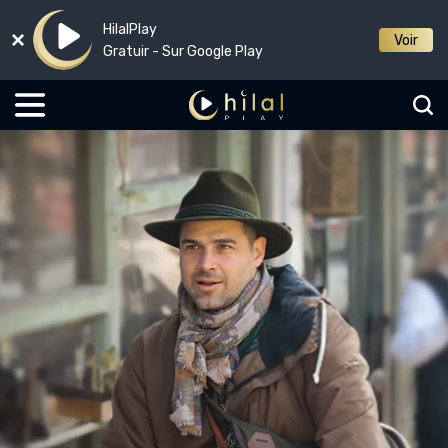
HilalPlay
Voir
Gratuir - Sur Google Play