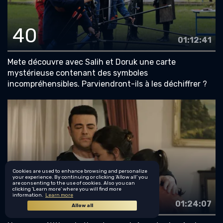
40
01:12:41
Mete découvre avec Salih et Doruk une carte
mystérieuse contenant des symboles
incompréhensibles. Parviendront-ils à les déchiffrer ?
Cookies are used to enhance browsing and personalize
your experience. By continuing or clicking ‘Allow all’ you
are consenting to the use of cookies. Also you can
clicking ‘Learn more’ where you will find more
41
information.
Learn more
01:24:07
Allow all