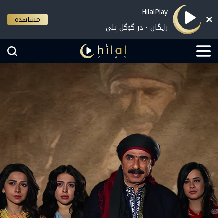
HilalPlay
مشاهده
رایگان - در گوگل پلی