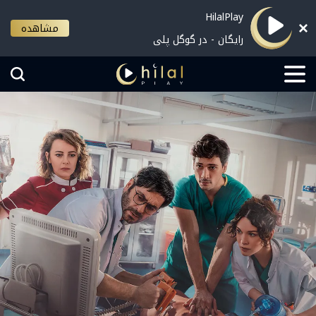
HilalPlay
مشاهده
رایگان - در گوگل پلی