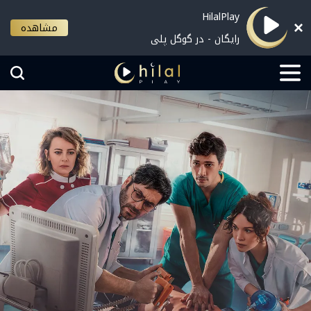
HilalPlay
مشاهده
رایگان - در گوگل پلی