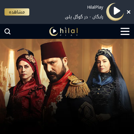
HilalPlay
مشاهده
رایگان - در گوگل پلی