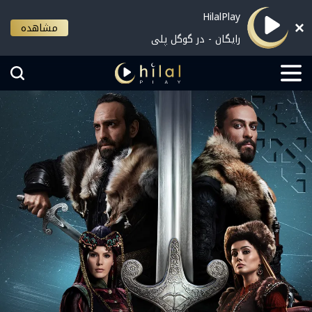
HilalPlay
مشاهده
رایگان - در گوگل پلی