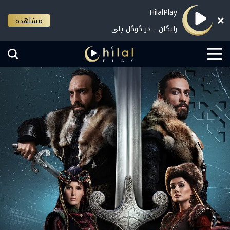
HilalPlay
مشاهده
رایگان - در گوگل پلی