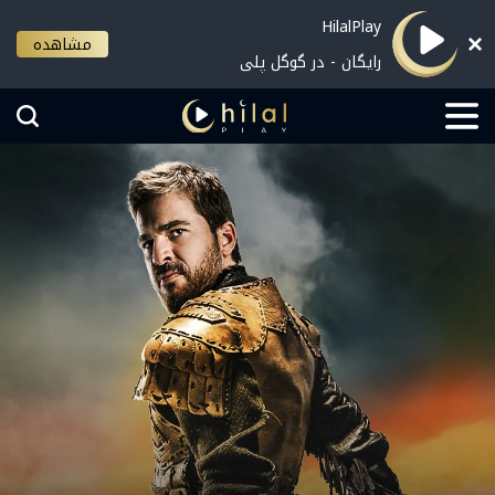
HilalPlay
مشاهده
رایگان - در گوگل پلی