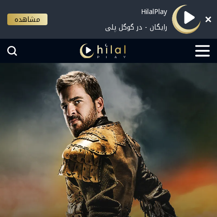
HilalPlay
مشاهده
رایگان - در گوگل پلی