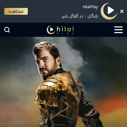
HilalPlay
مشاهده
رایگان - در گوگل پلی