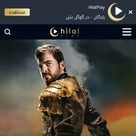
HilalPlay
مشاهده
رایگان - در گوگل پلی