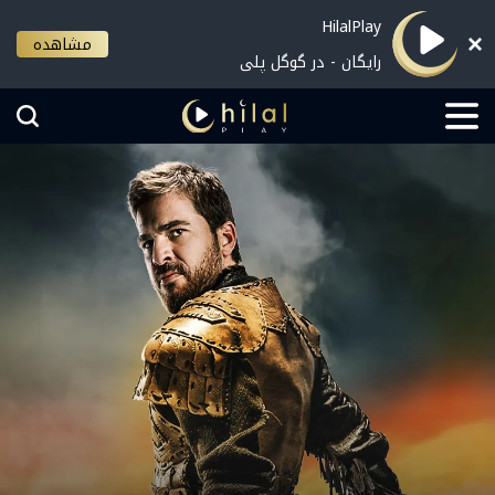
HilalPlay
مشاهده
رایگان - در گوگل پلی