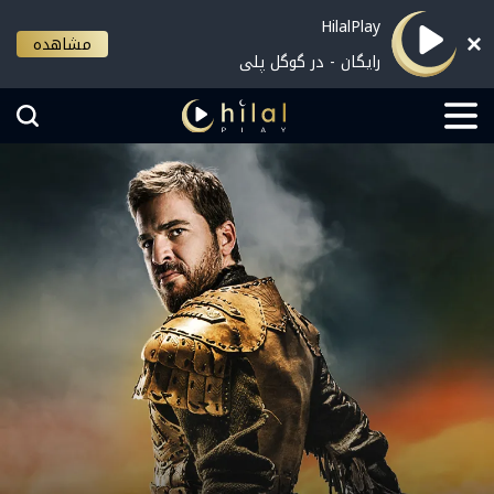
HilalPlay
مشاهده
رایگان - در گوگل پلی