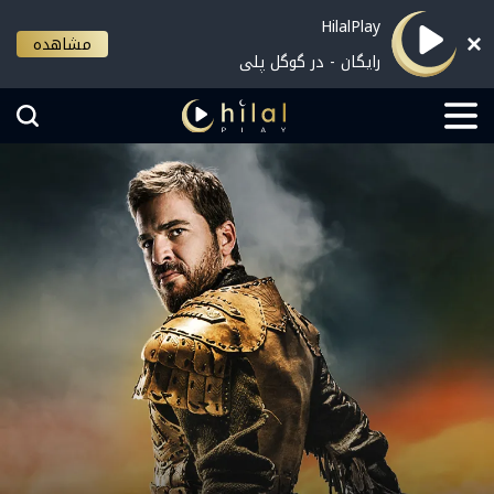
HilalPlay
مشاهده
رایگان - در گوگل پلی