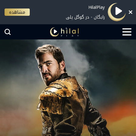
HilalPlay
مشاهده
رایگان - در گوگل پلی