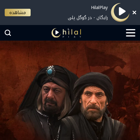
HilalPlay
مشاهده
رایگان - در گوگل پلی