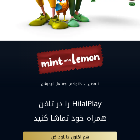
۱ فصل
خانواده
بچه ها
انیمیشن
HilalPlay را در تلفن
همراه خود تماشا کنید
هم اکنون دانلود کن