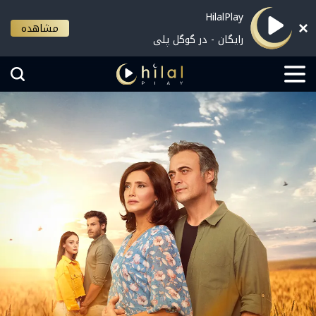
HilalPlay
مشاهده
رایگان - در گوگل پلی