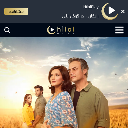
HilalPlay
مشاهده
رایگان - در گوگل پلی