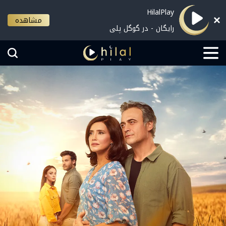
HilalPlay
مشاهده
رایگان - در گوگل پلی