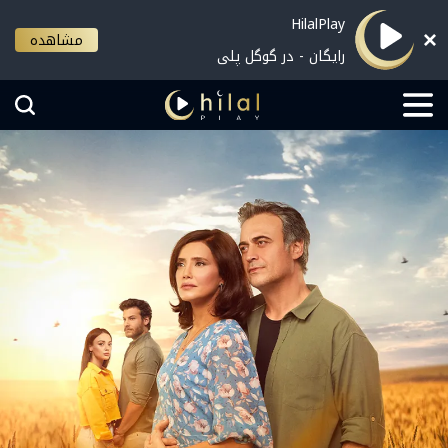
HilalPlay
مشاهده
رایگان - در گوگل پلی