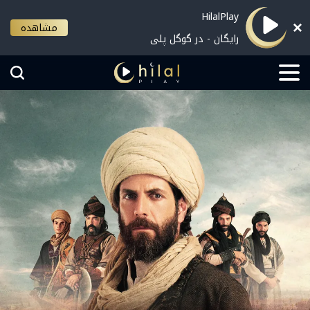
HilalPlay
مشاهده
رایگان - در گوگل پلی