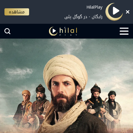
HilalPlay
مشاهده
رایگان - در گوگل پلی